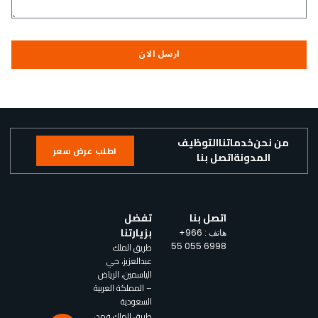
ارسل الان
من نحن
خدماتنا
التوظيف
اطلب عرض سعر
المدونة
اتصل بنا
اتصل بنا
تفضل
بزيارتنا
هاتف :
+966
طريق الملك
55 055 6998
عبدالعزيز، حي
الياسمين، الرياض
– المملكة العربية
السعودية
طريق الملك فهد،