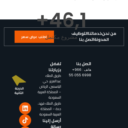
+
47
1,
من نحن
خدماتنا
التوظيف
مشروع مكتمل
اطلب عرض سعر
المدونة
اتصل بنا
اتصل بنا
تفضل
بزيارتنا
هاتف :
+966
طريق الملك
55 055 6998
عبدالعزيز، حي
الياسمين، الرياض
– المملكة العربية
السعودية
طريق الملك فهد،
جدة – المملكة
العربية السعودية
أرسل إلينا
رسالة